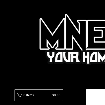
0 items
$
0.00