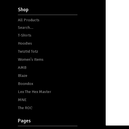
Shop
All Products
Search...
T-Shirts
Hoodies
Twiztid Totz
Women's Items
AMB
Blaze
Boondox
Lex The Hex Master
MNE
The ROC
Pages