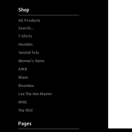
Shop
All Products
Search...
T-Shirts
Hoodies
Twiztid Totz
Women's Items
AMB
Blaze
Boondox
Lex The Hex Master
MNE
The ROC
Pages