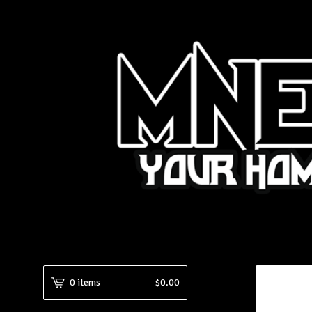
0 items
$
0.00